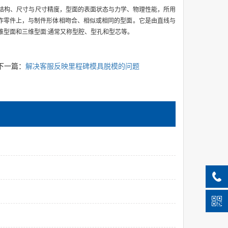
结构、尺寸与尺寸精度，型面的表面状态与力学、物理性能，所用
作零件上，与制件形体相吻合、相似或相同的型面。它是由直线与
维型面和三维型面:通常又称型腔、型孔和型芯等。
下一篇：
解决客服反映里程碑模具脱模的问题