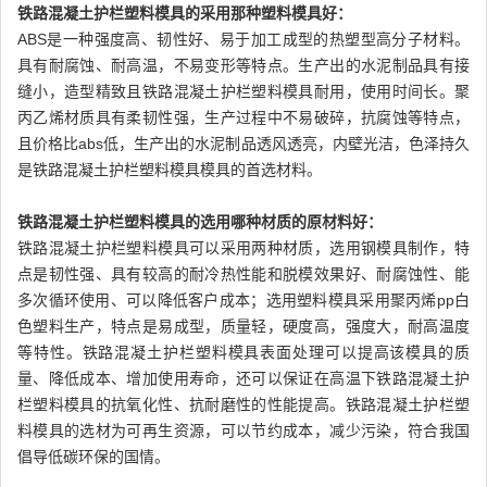
铁路混凝土护栏塑料模具的采用那种塑料模具好：
ABS是一种强度高、韧性好、易于加工成型的热塑型高分子材料。
具有耐腐蚀、耐高温，不易变形等特点。生产出的水泥制品具有接
缝小，造型精致且铁路混凝土护栏塑料模具耐用，使用时间长。聚
丙乙烯材质具有柔韧性强，生产过程中不易破碎，抗腐蚀等特点，
且价格比abs低，生产出的水泥制品透风透亮，内壁光洁，色泽持久
是铁路混凝土护栏塑料模具模具的首选材料。
铁路混凝土护栏塑料模具的选用哪种材质的原材料好：
铁路混凝土护栏塑料模具可以采用两种材质，选用钢模具制作，特
点是韧性强、具有较高的耐冷热性能和脱模效果好、耐腐蚀性、能
多次循环使用、可以降低客户成本；选用塑料模具采用聚丙烯pp白
色塑料生产，特点是易成型，质量轻，硬度高，强度大，耐高温度
等特性。铁路混凝土护栏塑料模具表面处理可以提高该模具的质
量、降低成本、增加使用寿命，还可以保证在高温下铁路混凝土护
栏塑料模具的抗氧化性、抗耐磨性的性能提高。铁路混凝土护栏塑
料模具的选材为可再生资源，可以节约成本，减少污染，符合我国
倡导低碳环保的国情。