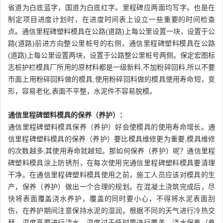
省道为白底蓝字，国道为白底红字。里程碑应两面均写字。也是在
制定项目进度计划时，在进度时间表上设立一些重要的时间检查
点。通信里程碑塑料模具在公路(道路)上每公里设置一块，设置于公
路(道路)前进方向整公里桩号的右侧，通信里程碑塑料模具在公路
(道路)上每公里设置两块，设置于公路整公里桩号两侧。保定宏图标
志桩护栏模具厂所用的原材料都是一级新料,不加粉碎回料,所以不要
市面上用粉碎回料做的模具,使用粉碎回料做的模具使用寿命短，变
形，容易老化,表面不平整，水泥件不容易脱模。
通信里程碑塑料模具的保养（养护）：
通信里程碑塑料模具保养（养护）好会使模具的使用寿命增长。通
信里程碑塑料模具的保养（养护）要比模具维修更为重要,模具维修
的次数越多,其使用寿命就越短。那如何保养（养护）呢？通信里程
碑塑料模具涂上防锈剂，在每次使用完通信里程碑塑料模具要清理
干净。在通信里程碑塑料模具使用之前，施工人员应该对模具的生
产，保养（养护）做出一个合理的规划。在混凝土浇筑完成后，尽
快将表面覆盖浇水养护，覆盖的同时要小心，不得将水泥表面刮
伤，在养护期间注意保持水泥的湿润。根据不同的天气进行冷热交
替，温度高要进行浇水，温度过于低时要进行覆盖。浇水保养（养